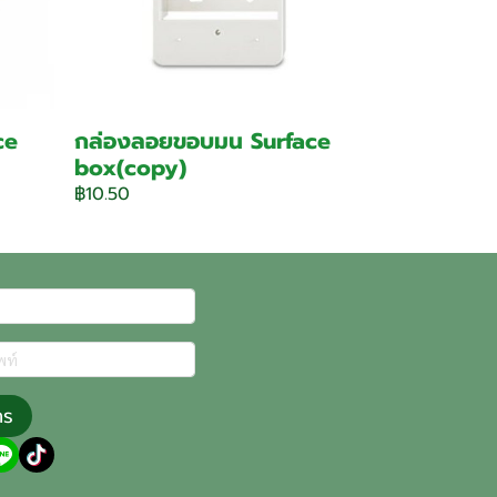
ce
กล่องลอยขอบมน Surface
box(copy)
฿10.50
าร