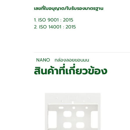
เลขที่ใบอนุญาต/ใบรับรองมาตรฐาน
1. ISO 9001 : 2015
2. ISO 14001 : 2015
NANO
กล่องลอยขอบมน
สินค้าที่เกี่ยวข้อง