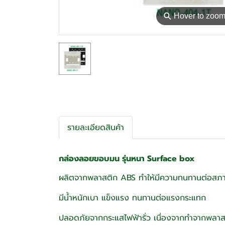
⚲
Hover to zoo
รายละเอียดสินค้า
กล่องลอยขอบมน รุ่นหนา Surface box
ผลิตจากพลาสติก ABS ทำให้มีความทนทานต่อสภ
มีน้ำหนักเบา แข็งแรง ทนทานต่อแรงกระแทก
ปลอดภัยจากกระแสไฟฟ้ารั่ว เนื่องจากทำจากพลาสต