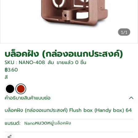
1/1
บล็อคฝัง (กล่องอเนกประสงค์)
SKU : NANO-408
ส้ม
ขายแล้ว 0 ชิ้น
฿3.60
สี
คำอธิบายสินค้าแบบย่อ
บล็อคฝัง (กล่องอเนกประสงค์) Flush box (Handy box) 64
หมวดหมู่:
แบรนด์:
บล็อคฝัง
Nano