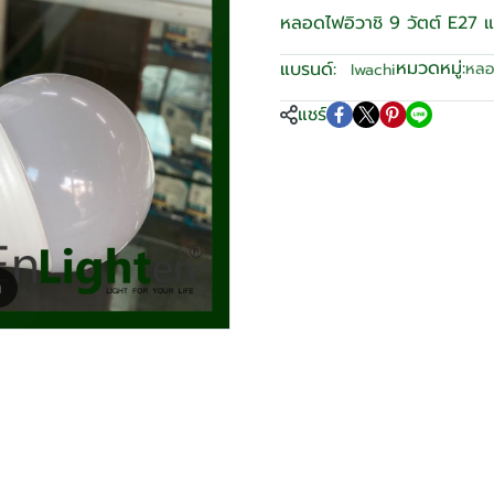
หลอดไฟอิวาชิ 9 วัตต์ E27 
หมวดหมู่:
แบรนด์:
หลอ
Iwachi
แชร์
m