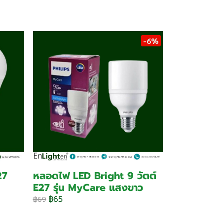
-6%
27
หลอดไฟ LED Bright 9 วัตต์
E27 รุ่น MyCare แสงขาว
฿65
฿69