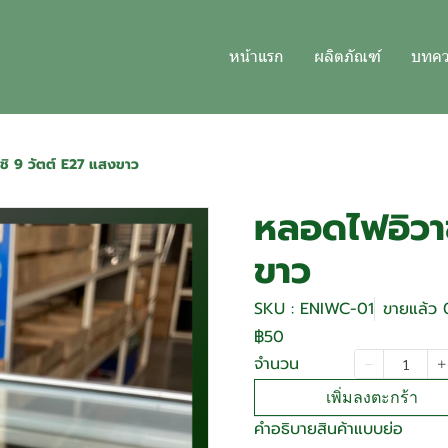
หน้าแรก
ผลิตภัณฑ์
บทค
ชิ 9 วัตต์ E27 แสงขาว
หลอดไฟอิวาช
ขาว
SKU : ENIWC-01
ขายแล้ว 0
฿50
จำนวน
เพิ่มลงตะกร้า
คำอธิบายสินค้าแบบย่อ