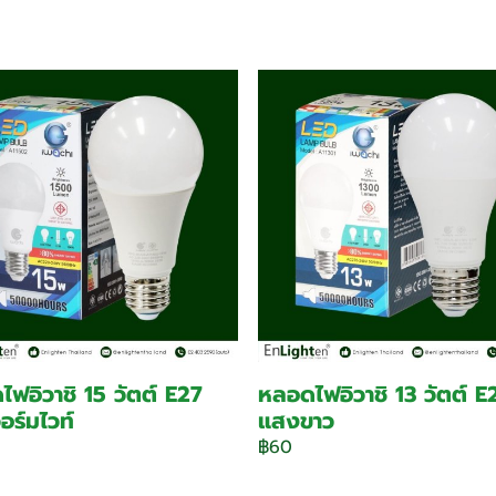
ฟอิวาชิ 15 วัตต์ E27
หลอดไฟอิวาชิ 13 วัตต์ E
ร์มไวท์
แสงขาว
฿60