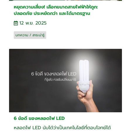
หยุดความเสี่ยง! เลือกขนาดสายไฟฟ้าให้ถูก:
ปลอดภัย ประหยัดกว่า และได้มาตรฐาน
12 พ.ย. 2025
บทความ / สาระน่ารู้
6 ข้อดี ของหลอดไฟ LED
หลอดไฟ LED นับได้ว่าเป็นเทคโนโลยีที่ตอบโจทย์ได้