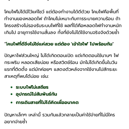
โคมไฟไม่ได้มีไว้แค่โชว์ แต่ต้องทำงานได้ดีด้วย โคมไฟคือพื้นที่
ทำงานของหลอดไฟ ถ้าโคมไม่เหมาะกับการระบายความร้อน ถ้า
โครงสร้างไม่รองรับระบบไฟที่ใช้ ผลที่ได้คือหลอดไฟทำงานหนัก
เกินไป อายุการใช้งานสั้นลง ทั้งที่ยังไม่ได้ใช้งานจริงจังด้วยซ้ำ
"
โ
คมไฟที่ดีจึงไม่ใช่แค่สวย แต่ต้อง 'เข้าใจไฟ' ไปพร้อมกัน
"
ปัญหาไฟส่วนใหญ่ ไม่ได้เกิดตอนเปิด แต่เกิดตอนใช้นานๆ ไฟ
กระพริบ หลอดเสียบ่อย หรือสวิตช์ร้อน มักไม่ได้เกิดขึ้นในวัน
แรกที่ติดตั้ง แต่มักค่อยๆ แสดงตัวหลังจากใช้งานไปสักระยะ
สาเหตุที่พบได้บ่อย เช่น:
ระบบไฟไม่เสถียร
อุปกรณ์ไม่สัมพันธ์กัน
การเดินสายที่ไม่ได้คิดเผื่ออนาคต
ปัญหาเล็กๆ เหล่านี้ รวมกันแล้วกลายเป็นค่าใช้จ่ายที่ไม่มีใคร
อยากจ่ายซ้ำ