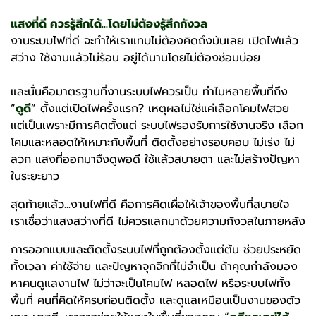
แสงที่ดี ควรรู้สึกได้...โดยไม่ต้องรู้สึกกังวล
งานระบบไฟที่ดี จะทำให้เราแทบไม่ต้องคิดถึงมันเลย เปิดไฟแล้ว
สว่าง ใช้งานแล้วไม่ร้อน อยู่ได้นานโดยไม่ต้องซ่อมบ่อย
และนั่นคือมาตรฐานที่งานระบบไฟควรเป็น ทำไมหลายพื้นที่ถึง
“
ดูดี
” ตั้งแต่เปิดไฟครั้งแรก? เหตุผลไม่ใช่แค่เลือกโคมไฟสวย
แต่เป็นเพราะมีการคิดตั้งแต่ ระบบไฟรองรับการใช้งานจริง เลือก
โคมและหลอดให้เหมาะกับพื้นที่ ติดตั้งอย่างรอบคอบ ไม่เร่ง ไม่
ลวก แสงที่ออกมาจึงดูพอดี ใช้แล้วสบายตา และไม่สร้างปัญหา
ในระยะยาว
สุดท้ายแล้ว...งานไฟที่ดี คือการคิดเผื่อให้เจ้าของพื้นที่สบายใจ
เราเชื่อว่าแสงสว่างที่ดี ไม่ควรแลกมาด้วยความกังวลในภายหลัง
การออกแบบและติดตั้งระบบไฟที่ถูกต้องตั้งแต่ต้น ช่วยประหยัด
ทั้งเวลา ค่าใช้จ่าย และปัญหาจุกจิกที่ไม่จำเป็น ถ้าคุณกำลังมอง
หาคนดูแลงานไฟ ไม่ว่าจะเป็นโคมไฟ หลอดไฟ หรือระบบไฟทั้ง
พื้นที่ คนที่คิดให้ครบก่อนติดตั้ง และดูแลเหมือนเป็นงานของตัว