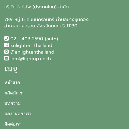
บริษัท ไลท์อัพ (ประเทศไทย) จำกัด
789 หมู่ 6 ถนนนครอินทร์ ตำบลบางขุนกอง
อำเภอบางกรวย จังหวัดนนทบุรี 11130
02 - 403 2590 (auto)
Enlighten Thailand
@enlightenthailand
info@lightup.co.th
เมนู
หน้าแรก
ผลิตภัณฑ์
บทความ
ผลงานของเรา
ติดต่อเรา