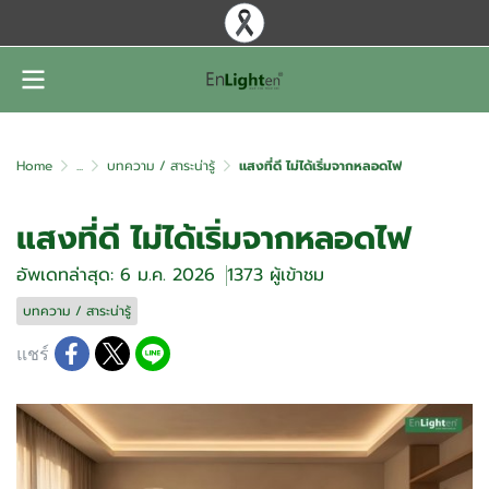
Home
...
บทความ / สาระน่ารู้
แสงที่ดี ไม่ได้เริ่มจากหลอดไฟ
แสงที่ดี ไม่ได้เริ่มจากหลอดไฟ
อัพเดทล่าสุด: 6 ม.ค. 2026
1373 ผู้เข้าชม
บทความ / สาระน่ารู้
แชร์