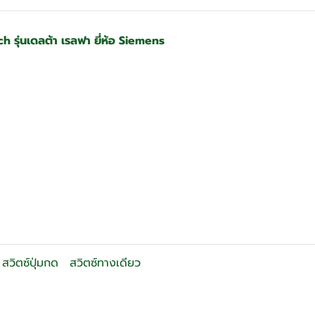
รุ่นเดลต้า เรลฟา ยี่ห้อ Siemens
สวิตซ์ปุ่มกด
สวิตซ์ทางเดียว