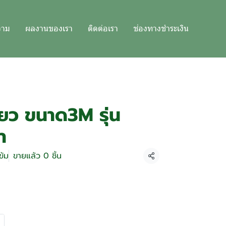
วาม
ผลงานของเรา
ติดต่อเรา
ช่องทางชำระเงิน
ียว ขนาด3M รุ่น
า
ข้ม
ขายแล้ว 0 ชิ้น
แชร์