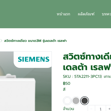
หน้าแรก
ผลิตภัณฑ์
บทค
สวิตซ์ทางเดียว ขนาด3M รุ่นเดลต้า เรลฟา
สวิตซ์ทางเด
เดลต้า เรลฟ
SKU : 5TA2211-3PC13
เทาเ
฿50
สี
จำนวน