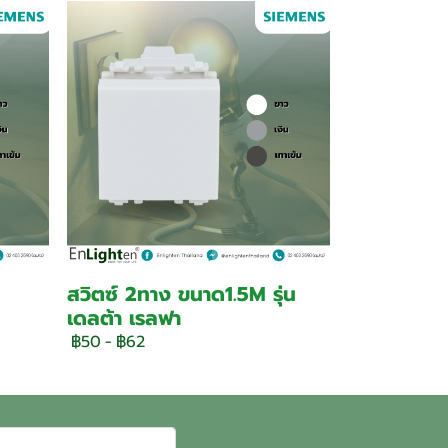
สวิตซ์ 2ทาง ขนาด1.5M รุ่น
เดลต้า เรลฟา
฿50
-
฿62