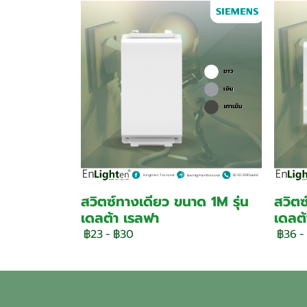
สวิตซ์ทางเดียว ขนาด 1M รุ่น
สวิตซ
เดลต้า เรลฟา
เดลต้
฿23
-
฿30
฿36
-