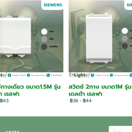
์ทางเดียว ขนาด1.5M รุ่น
สวิตซ์ 2ทาง ขนาด1M รุ่น
า เรลฟา
เดลต้า เรลฟา
฿43
฿36
-
฿44